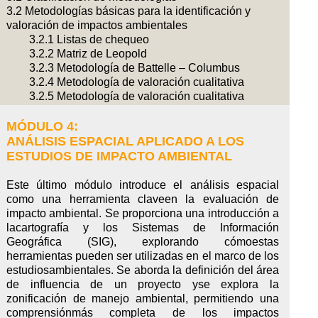
3.2 Metodologías básicas para la identificación y
valoración de impactos ambientales
3.2.1 Listas de chequeo
3.2.2 Matriz de Leopold
3.2.3 Metodología de Battelle – Columbus
3.2.4 Metodología de valoración cualitativa
3.2.5 Metodología de valoración cualitativa
modificada
3.2.6 Metodología RAM
MÓDULO 4:
3.2.7 Metodología de las Empresas Públicas de
ANÁLISIS ESPACIAL APLICADO A LOS
Medellín (EPM)
ESTUDIOS DE IMPACTO AMBIENTAL
3.2.8 Redes complejas en la evaluación de
impacto ambiental
Este último módulo introduce el análisis espacial
3.3 Efectividad en la EIA
como una herramienta claveen la evaluación de
impacto ambiental. Se proporciona una introducción a
Docentes:
Liven Fernando Martínez, Laura Paola
lacartografía y los Sistemas de Información
Rincón, Ana Lucia Caro
Geográfica (SIG), explorando cómoestas
herramientas pueden ser utilizadas en el marco de los
estudiosambientales. Se aborda la definición del área
de influencia de un proyecto yse explora la
zonificación de manejo ambiental, permitiendo una
comprensiónmás completa de los impactos