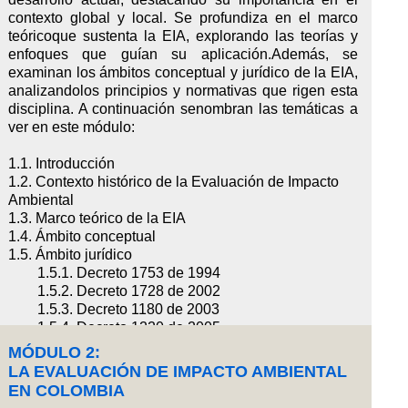
contexto global y local. Se profundiza en el marco
teóricoque sustenta la EIA, explorando las teorías y
enfoques que guían su aplicación.Además, se
examinan los ámbitos conceptual y jurídico de la EIA,
analizandolos principios y normativas que rigen esta
disciplina. A continuación senombran las temáticas a
ver en este módulo:
1.1. Introducción
1.2. Contexto histórico de la Evaluación de Impacto
Ambiental
1.3. Marco teórico de la EIA
1.4. Ámbito conceptual
1.5. Ámbito jurídico
1.5.1. Decreto 1753 de 1994
1.5.2. Decreto 1728 de 2002
1.5.3. Decreto 1180 de 2003
1.5.4. Decreto 1220 de 2005
1.5.5. Decreto 2820 de 2010
MÓDULO 2:
1.5.6. Decreto 2041 de 2014
LA EVALUACIÓN DE IMPACTO AMBIENTAL
1.5.7. Decreto 1076 de 2015
EN COLOMBIA