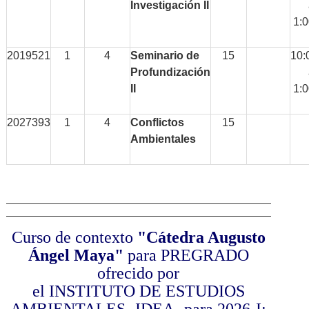
Investigación II
1:
2019521
1
4
Seminario de
15
10:
Profundización
II
1:
2027393
1
4
Conflictos
15
Ambientales
Curso de contexto
"Cátedra Augusto
Ángel Maya"
para PREGRADO
ofrecido por
el INSTITUTO DE ESTUDIOS
AMBIENTALES -IDEA- para 2026-I: