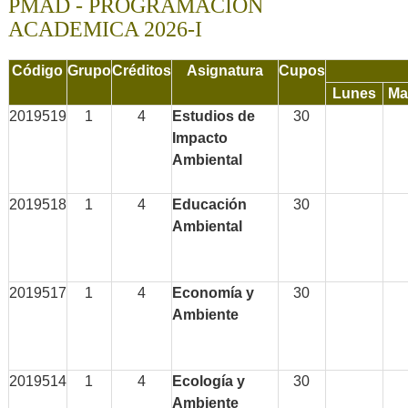
PMAD - PROGRAMACIÓN
ACADEMICA 2026-I
Código
Grupo
Créditos
Asignatura
Cupos
Lunes
Ma
2019519
1
4
Estudios de
30
Impacto
Ambiental
2019518
1
4
Educación
30
Ambiental
2019517
1
4
Economía y
30
Ambiente
2019514
1
4
Ecología y
30
Ambiente