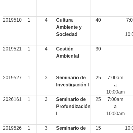
2019510
1
4
Cultura
40
7:
Ambiente y
Sociedad
10:
2019521
1
4
Gestión
30
Ambiental
2019527
1
3
Seminario de
25
7:00am
Investigación I
a
10:00am
2026161
1
3
Seminario de
25
7:00am
Profundización
a
I
10:00am
2019526
1
3
Seminario de
15
10: