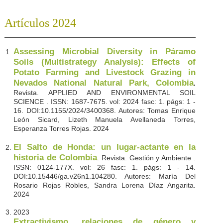
Artículos 2024
Assessing Microbial Diversity in Páramo
Soils (Multistrategy Analysis): Effects of
Potato Farming and Livestock Grazing in
Nevados National Natural Park, Colombia
.
Revista. APPLIED AND ENVIRONMENTAL SOIL
SCIENCE . ISSN: 1687-7675. vol: 2024 fasc: 1. págs: 1 -
16. DOI:10.1155/2024/3400368. Autores: Tomas Enrique
León Sicard, Lizeth Manuela Avellaneda Torres,
Esperanza Torres Rojas. 2024
El Salto de Honda: un lugar-actante en la
historia de Colombia
. Revista. Gestión y Ambiente .
ISSN: 0124-177X. vol: 26 fasc: 1. págs: 1 - 14.
DOI:10.15446/ga.v26n1.104280. Autores: María Del
Rosario Rojas Robles, Sandra Lorena Díaz Angarita.
2024
2023
Extractivismo, relaciones de género y