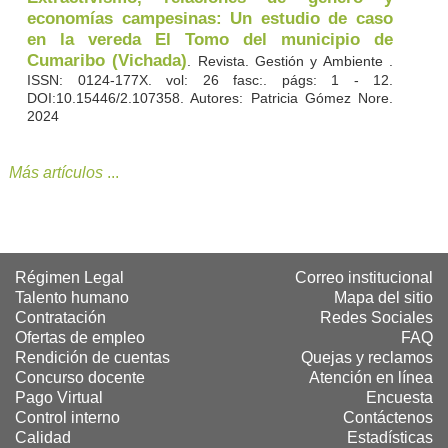
economías campesinas: Un estudio de caso
en la vereda El Tomo del municipio de
Cumaribo (Vichada)
. Revista. Gestión y Ambiente .
ISSN: 0124-177X. vol: 26 fasc:. págs: 1 - 12.
DOI:10.15446/2.107358. Autores: Patricia Gómez Nore.
2024
Más artículos
...
Régimen Legal
Correo institucional
Talento humano
Mapa del sitio
Contratación
Redes Sociales
Ofertas de empleo
FAQ
Rendición de cuentas
Quejas y reclamos
Concurso docente
Atención en línea
Pago Virtual
Encuesta
Control interno
Contáctenos
Calidad
Estadísticas