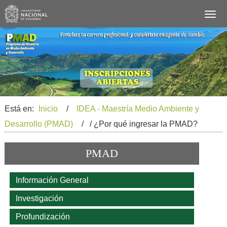
Está en:
Inicio
/
IDEA - Maestría Medio Ambiente y
Desarrollo (PMAD)
/ / ¿Por qué ingresar la PMAD?
PMAD
Información General
Investigación
Profundización