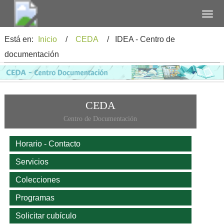
Está en:
Inicio
/
CEDA
/ IDEA - Centro de
documentación
CEDA
Centro de Documentación
Horario - Contacto
Servicios
Colecciones
Programas
Solicitar cubículo