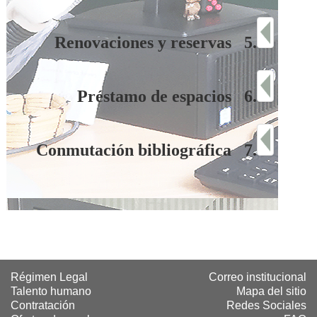
Renovaciones y reservas 5.
Préstamo de espacios 6.
Conmutación bibliográfica 7.
Régimen Legal
Correo institucional
Talento humano
Mapa del sitio
Contratación
Redes Sociales